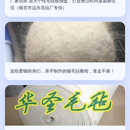
厂家供应 加大个性毛毡收纳盒，打造整洁时尚桌面新生
活（南宫市运兴毛毡厂专供）
送给爱猫的亲们，亲手制作的猫毛毡教程，拿走不谢！